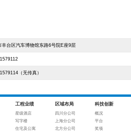
市丰台区汽车博物馆东路6号院E座9层
51579112
-51579114（无传真）
工程业绩
区域布局
科技创新
星级酒店
四川分公司
概况
写字楼
上海分公司
平台
住宅及公寓
北方分公司
奖项